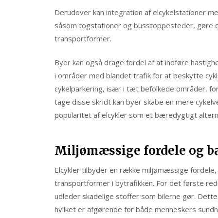
Derudover kan integration af elcykelstationer m
såsom togstationer og busstoppesteder, gøre de
transportformer.
Byer kan også drage fordel af at indføre hastig
i områder med blandet trafik for at beskytte cyklis
cykelparkering, især i tæt befolkede områder, 
tage disse skridt kan byer skabe en mere cykelv
popularitet af elcykler som et bæredygtigt alternati
Miljømæssige fordele og 
Elcykler tilbyder en række miljømæssige fordele, d
transportformer i bytrafikken. For det første red
udleder skadelige stoffer som bilerne gør. Dette b
hvilket er afgørende for både menneskers sundh