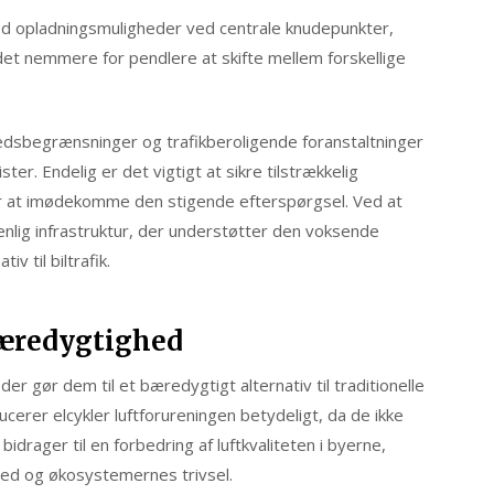
ed opladningsmuligheder ved centrale knudepunkter,
t nemmere for pendlere at skifte mellem forskellige
hedsbegrænsninger og trafikberoligende foranstaltninger
ter. Endelig er det vigtigt at sikre tilstrækkelig
for at imødekomme den stigende efterspørgsel. Ved at
enlig infrastruktur, der understøtter den voksende
v til biltrafik.
bæredygtighed
er gør dem til et bæredygtigt alternativ til traditionelle
ucerer elcykler luftforureningen betydeligt, da de ikke
idrager til en forbedring af luftkvaliteten i byerne,
ed og økosystemernes trivsel.