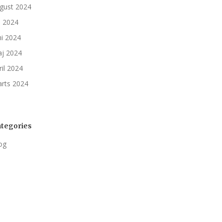
gust 2024
li 2024
ni 2024
j 2024
ril 2024
rts 2024
tegories
og