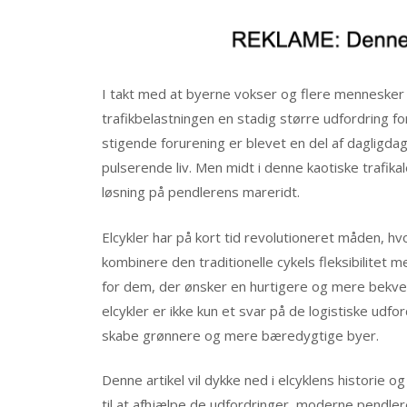
I takt med at byerne vokser og flere mennesker 
trafikbelastningen en stadig større udfordring f
stigende forurening er blevet en del af dagligda
pulserende liv. Men midt i denne kaotiske trafika
løsning på pendlerens mareridt.
Elcykler har på kort tid revolutioneret måden, hv
kombinere den traditionelle cykels fleksibilitet m
for dem, der ønsker en hurtigere og mere bekve
elcykler er ikke kun et svar på de logistiske udf
skabe grønnere og mere bæredygtige byer.
Denne artikel vil dykke ned i elcyklens histori
til at afhjælpe de udfordringer, moderne pendler