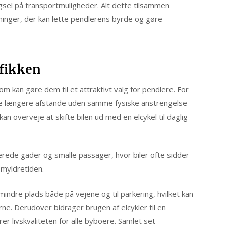
gsel på transportmuligheder. Alt dette tilsammen
ninger, der kan lette pendlerens byrde og gøre
afikken
som kan gøre dem til et attraktivt valg for pendlere. For
gge længere afstande uden samme fysiske anstrengelse
 kan overveje at skifte bilen ud med en elcykel til daglig
erede gader og smalle passager, hvor biler ofte sidder
 myldretiden.
mindre plads både på vejene og til parkering, hvilket kan
e. Derudover bidrager brugen af elcykler til en
rer livskvaliteten for alle byboere. Samlet set