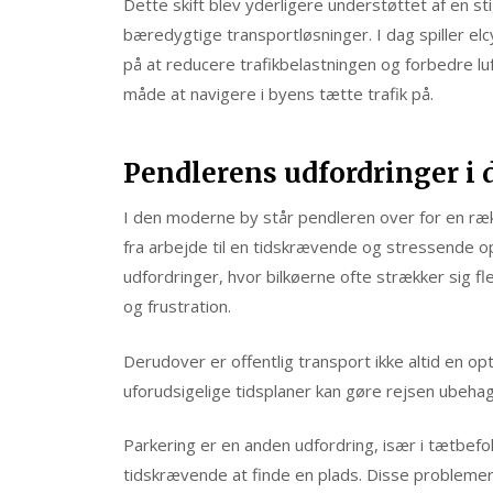
Dette skift blev yderligere understøttet af en s
bæredygtige transportløsninger. I dag spiller el
på at reducere trafikbelastningen og forbedre luft
måde at navigere i byens tætte trafik på.
Pendlerens udfordringer i
I den moderne by står pendleren over for en rækk
fra arbejde til en tidskrævende og stressende op
udfordringer, hvor bilkøerne ofte strækker sig fler
og frustration.
Derudover er offentlig transport ikke altid en op
uforudsigelige tidsplaner kan gøre rejsen ubehage
Parkering er en anden udfordring, især i tætbef
tidskrævende at finde en plads. Disse problemer