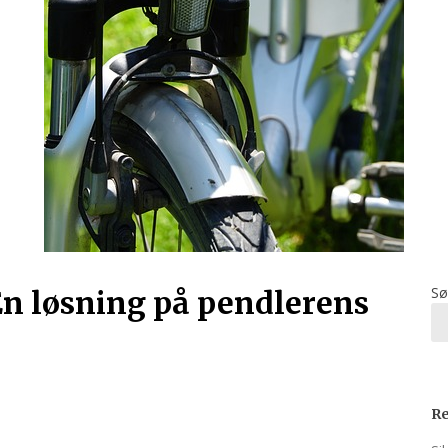
Sø
 En løsning på pendlerens
Re