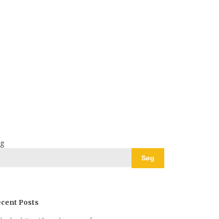
g
Søg
cent Posts