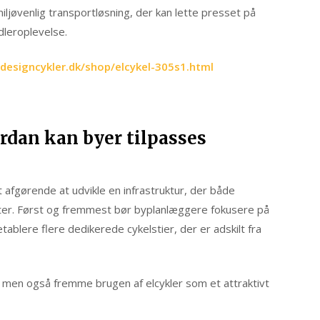
miljøvenlig transportløsning, der kan lette presset på
dleroplevelse.
designcykler.dk/shop/elcykel-305s1.html
ordan kan byer tilpasses
et afgørende at udvikle en infrastruktur, der både
ister. Først og fremmest bør byplanlæggere fokusere på
ablere flere dedikerede cykelstier, der er adskilt fra
r, men også fremme brugen af elcykler som et attraktivt