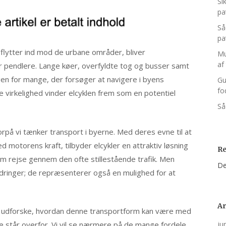
Si
pa
Så
pa
flytter ind mod de urbane områder, bliver
Mu
af 
or pendlere. Lange køer, overfyldte tog og busser samt
gen for mange, der forsøger at navigere i byens
Gu
fod
le virkelighed vinder elcyklen frem som en potentiel
Så
orpå vi tænker transport i byerne. Med deres evne til at
ed motorens kraft, tilbyder elcykler en attraktiv løsning
R
m rejse gennem den ofte stillestående trafik. Men
De
ordringer; de repræsenterer også en mulighed for at
Ar
e og udforske, hvordan denne transportform kan være med
e står overfor. Vi vil se nærmere på de mange fordele,
ju