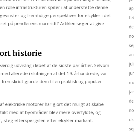
ken rolle infrastrukturen spiller i at understøtte denne
ap
 gevinster og fremtidige perspektiver for elcykler i det
fe
aret på pendlerens mareridt? Artiklen søger at give
de
no
se
rt historie
au
ju
dig udvikling i løbet af de sidste par årtier. Selvom
 med allerede i slutningen af det 19. århundrede, var
ju
e fremskridt gjorde dem til en praktisk og populær
ma
ja
de
af elektriske motorer har gjort det muligt at skabe
no
 I takt med at byområder blev mere overfyldte, og
ok
, steg efterspørgslen efter elcykler markant.
se