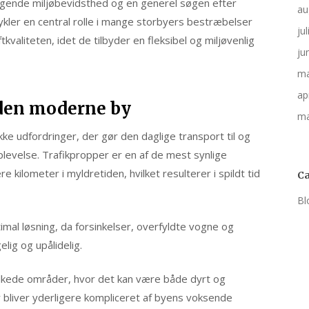
tigende miljøbevidsthed og en generel søgen efter
au
cykler en central rolle i mange storbyers bestræbelser
ju
kvaliteten, idet de tilbyder en fleksibel og miljøvenlig
ju
ma
ap
 den moderne by
ma
e udfordringer, der gør den daglige transport til og
levelse. Trafikpropper er en af de mest synlige
e kilometer i myldretiden, hvilket resulterer i spildt tid
Ca
Bl
timal løsning, da forsinkelser, overfyldte vogne og
lig og upålidelig.
olkede områder, hvor det kan være både dyrt og
 bliver yderligere kompliceret af byens voksende